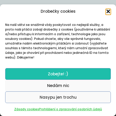
Drobečky cookies
Na naší větvi se snažímě vždy poskytovat co nejlepší služby, a
proto naši ptáčci zobají drobečky z cookies (používáme k ukládání
a/nebo přístupu k informacím o zařízení, technologie jako jsou
soubory cookies). Pokud chcete, aby vše správně fungovalo,
umožněte našim elektronickým ptáčkům si zobnout (vyjádřete
souhlas s těmito technologiemi, který nám umožní zpracovávat
údaje, jako je chování při procházení nebo jedinečná ID na tomto
webu). Děkujeme!
Zobejte! :)
Nedám nic
Nasypu jen trochu
Autor:
Posterity
Zásady cookies
Prohlášení o zpracování osobních údajů