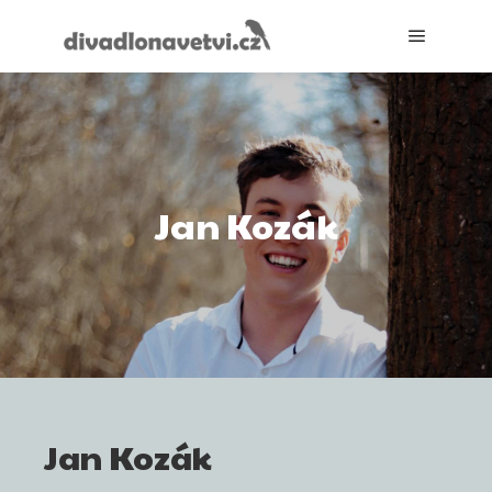
Hlavní 
Jan Kozák
Jan Kozák