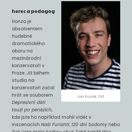
herec a pedagog
Honza je
absolventem
hudebně
dramatického
oboru na
mezinárodní
konzervatoři v
Praze. Již během
studia na
konzervatoři začal
hrát se souborem
Jan Kozák, DiS.
Depresivní děti
touží po penězích
,
kde jste ho například mohli vidět v
inscenacích
Naši Furianti
,
120 dní Sodomy
nebo
Tvá ústa měla hořkou chuť
. Také každé léto