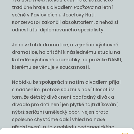
tradičně hraje s divadlem
Podkova
na letní
scéně v Pavlovicích u Josefovy Huti.
Konzervatoř zakončil absolutoriem, z něhož si
odnesl titul diplomovaného specialisty.
Jeho vztah k dramatice, a zejména výchovné
dramatice, ho přitáhl k následnému studiu na
Katedře výchovné dramatiky na pražské DAMU,
kterému se věnuje v současnosti.
Nabídku ke spolupráci s naším divadlem přijal
s nadšením, protože souzní s naší filosofií v
tom, že dětský divák není podřadný divák a
divadlo pro děti není jen plytké tajtrdlíkování,
nýbrž seriózní umělecký obor. Nejen proto
společně chystáme další vhled na naše
představení, a to z pohledu pedagogického.