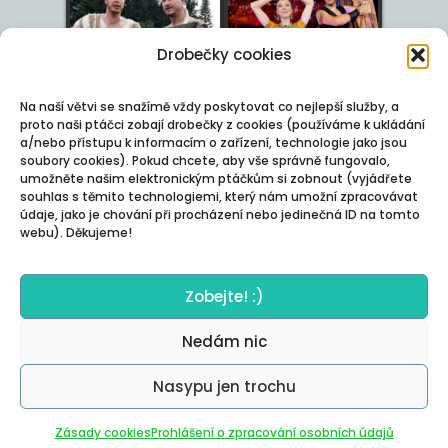
Drobečky cookies
Na naší větvi se snažímě vždy poskytovat co nejlepší služby, a
proto naši ptáčci zobají drobečky z cookies (používáme k ukládání
a/nebo přístupu k informacím o zařízení, technologie jako jsou
soubory cookies). Pokud chcete, aby vše správně fungovalo,
umožněte našim elektronickým ptáčkům si zobnout (vyjádřete
souhlas s těmito technologiemi, který nám umožní zpracovávat
údaje, jako je chování při procházení nebo jedinečná ID na tomto
webu). Děkujeme!
Zobejte! :)
Nedám nic
Nasypu jen trochu
Autor:
Posterity
Zásady cookies
Prohlášení o zpracování osobních údajů