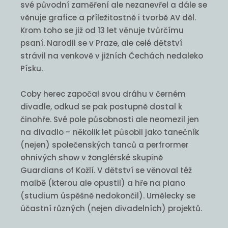
své původní zaměření ale nezanevřel a dále se
věnuje grafice a příležitostně i tvorbě AV děl.
Krom toho se již od 13 let věnuje tvůrčímu
psaní. Narodil se v Praze, ale celé dětství
strávil na venkově v jižních Čechách nedaleko
Písku.
Coby herec započal svou dráhu v černém
divadle, odkud se pak postupně dostal k
činohře. Své pole působnosti ale neomezil jen
na divadlo – několik let působil jako tanečník
(nejen) společenských tanců a perfrormer
ohnivých show v žonglérské skupině
Guardians of Kožlí. V dětství se věnoval též
malbě (kterou ale opustil) a hře na piano
(studium úspěšně nedokončil). Umělecky se
účastní různých (nejen divadelních) projektů.