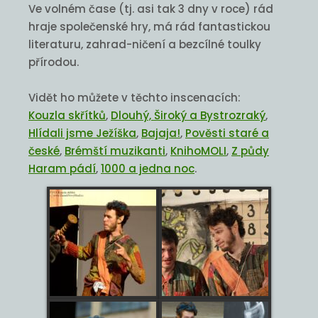
Ve volném čase (tj. asi tak 3 dny v roce) rád
hraje společenské hry, má rád fantastickou
literaturu, zahrad-ničení a bezcílné toulky
přírodou.
Vidět ho můžete v těchto inscenacích:
Kouzla skřítků
,
Dlouhý, Široký a Bystrozraký
,
Hlídali jsme Ježíška
,
Bajaja!
,
Pověsti staré a
české
,
Brémští muzikanti
,
KnihoMOLI
,
Z půdy
Haram pádí
,
1000 a jedna noc
.