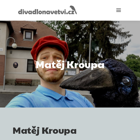
Hlavní 
Matěj Kroupa
Matěj Kroupa