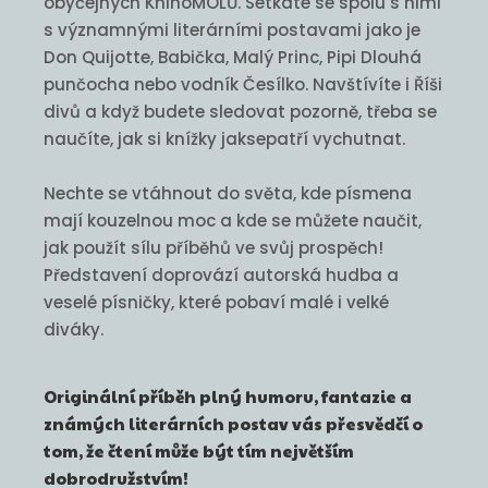
obyčejných KnihoMOLŮ. Setkáte se spolu s nimi
s významnými literárními postavami jako je
Don Quijotte, Babička, Malý Princ, Pipi Dlouhá
punčocha nebo vodník Česílko. Navštívíte i Říši
divů a když budete sledovat pozorně, třeba se
naučíte, jak si knížky jaksepatří vychutnat.
Nechte se vtáhnout do světa, kde písmena
mají kouzelnou moc a kde se můžete naučit,
jak použít sílu příběhů ve svůj prospěch!
Představení doprovází autorská hudba a
veselé písničky, které pobaví malé i velké
diváky.
Originální příběh plný humoru, fantazie a
známých literárních postav vás přesvědčí o
tom, že čtení může být tím největším
dobrodružstvím!