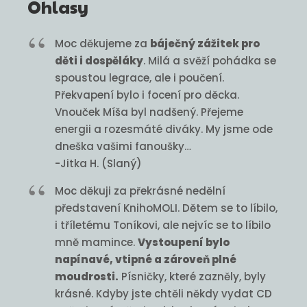
Ohlasy
Moc děkujeme za
báječný zážitek pro
děti i dospěláky
. Milá a svěží pohádka se
spoustou legrace, ale i poučení.
Překvapení bylo i focení pro děcka.
Vnouček Míša byl nadšený. Přejeme
energii a rozesmáté diváky. My jsme ode
dneška vašimi fanoušky…
-Jitka H. (Slaný)
Moc děkuji za překrásné nedělní
představení KnihoMOLI. Dětem se to líbilo,
i tříletému Toníkovi, ale nejvíc se to líbilo
mně mamince.
Vystoupení bylo
napínavé, vtipné a zároveň plné
moudrosti.
Písničky, které zazněly, byly
krásné. Kdyby jste chtěli někdy vydat CD