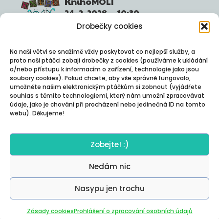
KnihoMOLI
24. 2. 2028
10:30
Kulturní centrum
Drobečky cookies
"12"
Praha
Na naší větvi se snažímě vždy poskytovat co nejlepší služby, a
KnihoMOLI
proto naši ptáčci zobají drobečky z cookies (používáme k ukládání
a/nebo přístupu k informacím o zařízení, technologie jako jsou
25. 2. 2028
9:00
soubory cookies). Pokud chcete, aby vše správně fungovalo,
Kulturní centrum
umožněte našim elektronickým ptáčkům si zobnout (vyjádřete
souhlas s těmito technologiemi, který nám umožní zpracovávat
"12"
Praha
údaje, jako je chování při procházení nebo jedinečná ID na tomto
webu). Děkujeme!
KnihoMOLI
25. 2. 2028
10:30
Kulturní centrum
Zobejte! :)
"12"
Praha
Nedám nic
Nasypu jen trochu
Zásady cookies
Prohlášení o zpracování osobních údajů