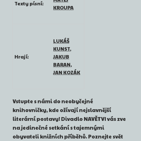
Texty písní:
KROUPA
LUKÁŠ
KUNST
,
Hrají:
JAKUB
BARAN
,
JAN KOZÁK
Vstupte s námi do neobyčejné
knihovničky, kde ožívají nejslavnější
literární postavy! Divadlo NAVĚTVI vás zve
na jedinečné setkání s tajemnými
obyvateli knižních příběhů. Poznejte svět