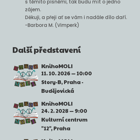
s těmito písněmi, tak budu mít o jedno
zájem.
Děkuji, a přeji ať se vám i nadále dílo daří.
-Barbora M. (Vimperk)
Další představení
KnihoMOLI
11. 10. 2026
10:00
Story-B
Praha -
Budějovická
KnihoMOLI
24. 2. 2028
9:00
Kulturní centrum
"12"
Praha