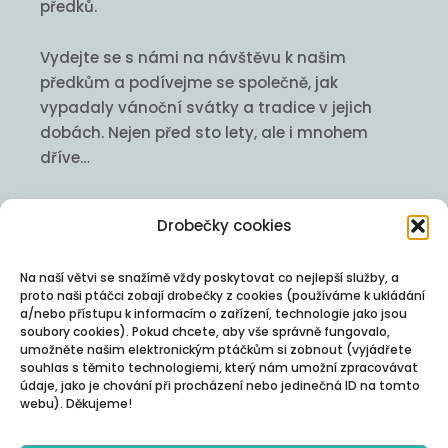
předků.
Vydejte se s námi na návštěvu k našim
předkům a podívejme se společně, jak
vypadaly vánoční svátky a tradice v jejich
dobách. Nejen před sto lety, ale i mnohem
dříve…
Jak vzniklo zdobení stromků, k čemu je
Drobečky cookies
poprášené poleno, jaký význam mají zelené
rostliny, koho lákají svíčky, k čemu všemu se
Na naší větvi se snažímě vždy poskytovat co nejlepší služby, a
používá jablíčko, čím a proč se hází za hlavu,
proto naši ptáčci zobají drobečky z cookies (používáme k ukládání
co dělá sláma pod stolem? Ale i čekání –
a/nebo přístupu k informacím o zařízení, technologie jako jsou
Barborky, Mikuláš, Ambrož, Lucie – kdo to
soubory cookies). Pokud chcete, aby vše správně fungovalo,
umožněte našim elektronickým ptáčkům si zobnout (vyjádřete
všechno je?
souhlas s těmito technologiemi, který nám umožní zpracovávat
údaje, jako je chování při procházení nebo jedinečná ID na tomto
webu). Děkujeme!
To společně zjistíme v představení o noci,
která je všechno, jen ne tichá.