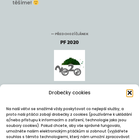
těšíme!
PŘEDCHOZÍ ČLÁNEK
PF 2020
Drobečky cookies
DALŠÍ ČLÁNEK
BOJUJEME S KOCOURNAVIREM!
Na naší větvi se snažímě vždy poskytovat co nejlepší služby, a
proto naši ptáčci zobají drobečky z cookies (používáme k ukládání
a/nebo přístupu k informacím o zařízení, technologie jako jsou
soubory cookies). Pokud chcete, aby vše správně fungovalo,
umožněte našim elektronickým ptáčkům si zobnout (vyjádřete
souhlas s těmito technologiemi, který nám umožní zpracovávat