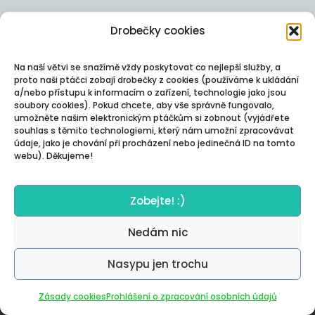
Drobečky cookies
Na naší větvi se snažímě vždy poskytovat co nejlepší služby, a
proto naši ptáčci zobají drobečky z cookies (používáme k ukládání
a/nebo přístupu k informacím o zařízení, technologie jako jsou
soubory cookies). Pokud chcete, aby vše správně fungovalo,
umožněte našim elektronickým ptáčkům si zobnout (vyjádřete
souhlas s těmito technologiemi, který nám umožní zpracovávat
údaje, jako je chování při procházení nebo jedinečná ID na tomto
webu). Děkujeme!
Zobejte! :)
Nedám nic
Nasypu jen trochu
Autor:
Posterity
Zásady cookies
Prohlášení o zpracování osobních údajů