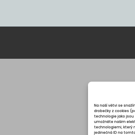
Na naší větvi se snaží
drobečky z cookies (p
technologie jako jsou
umožněte našim elekt
technologiemi, který 
jedinečná ID na tomt