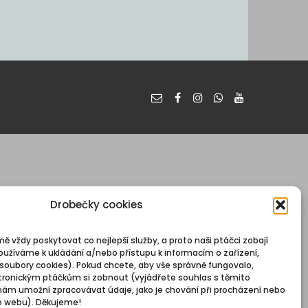
Drobečky cookies
mě vždy poskytovat co nejlepší služby, a proto naši ptáčci zobají
oužíváme k ukládání a/nebo přístupu k informacím o zařízení,
 soubory cookies). Pokud chcete, aby vše správně fungovalo,
ronickým ptáčkům si zobnout (vyjádřete souhlas s těmito
nám umožní zpracovávat údaje, jako je chování při procházení nebo
o webu). Děkujeme!