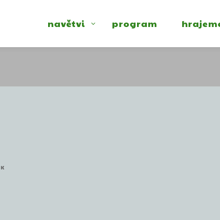
navětvi
program
hrajem
EK