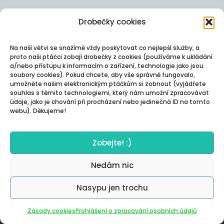
Drobečky cookies
Na naší větvi se snažímě vždy poskytovat co nejlepší služby, a
proto naši ptáčci zobají drobečky z cookies (používáme k ukládání
a/nebo přístupu k informacím o zařízení, technologie jako jsou
soubory cookies). Pokud chcete, aby vše správně fungovalo,
umožněte našim elektronickým ptáčkům si zobnout (vyjádřete
souhlas s těmito technologiemi, který nám umožní zpracovávat
údaje, jako je chování při procházení nebo jedinečná ID na tomto
webu). Děkujeme!
Zobejte! :)
Nedám nic
Nasypu jen trochu
Autor:
Posterity
Zásady cookies
Prohlášení o zpracování osobních údajů