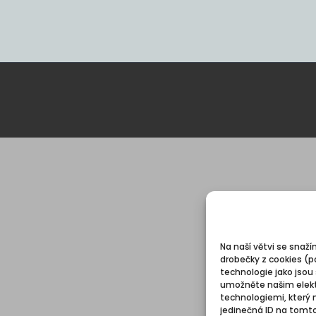
Na naší větvi se snaží
drobečky z cookies (p
technologie jako jsou
umožněte našim elekt
technologiemi, který 
jedinečná ID na tomt