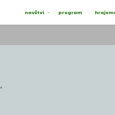
navětvi
program
hrajem
EK