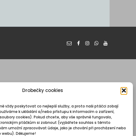
Drobečky cookies
mě vždy poskytovat co nejlepší služby, a proto naši ptáčci zobají
oužíváme k ukládání a/nebo přístupu k informacím o zařízení,
 soubory cookies). Pokud chcete, aby vše správně fungovalo,
ronickým ptáčkům si zobnout (vyjádřete souhlas s těmito
nám umožní zpracovávat údaje, jako je chování při procházení nebo
o webu). Děkujeme!