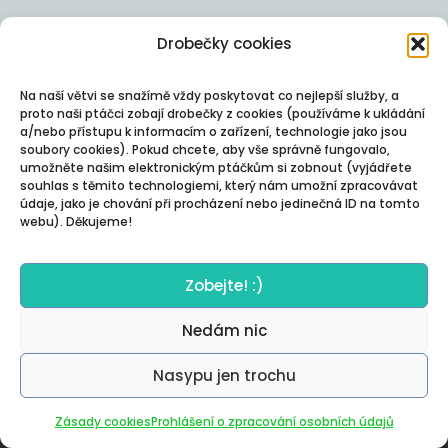
Drobečky cookies
Na naší větvi se snažímě vždy poskytovat co nejlepší služby, a
proto naši ptáčci zobají drobečky z cookies (používáme k ukládání
a/nebo přístupu k informacím o zařízení, technologie jako jsou
soubory cookies). Pokud chcete, aby vše správně fungovalo,
umožněte našim elektronickým ptáčkům si zobnout (vyjádřete
souhlas s těmito technologiemi, který nám umožní zpracovávat
údaje, jako je chování při procházení nebo jedinečná ID na tomto
webu). Děkujeme!
Zobejte! :)
Nedám nic
Nasypu jen trochu
Autor:
Posterity
Zásady cookies
Prohlášení o zpracování osobních údajů