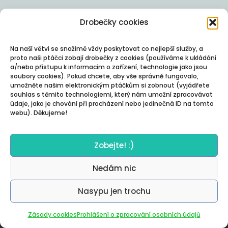
Drobečky cookies
Na naší větvi se snažímě vždy poskytovat co nejlepší služby, a
proto naši ptáčci zobají drobečky z cookies (používáme k ukládání
a/nebo přístupu k informacím o zařízení, technologie jako jsou
soubory cookies). Pokud chcete, aby vše správně fungovalo,
umožněte našim elektronickým ptáčkům si zobnout (vyjádřete
souhlas s těmito technologiemi, který nám umožní zpracovávat
údaje, jako je chování při procházení nebo jedinečná ID na tomto
webu). Děkujeme!
Zobejte! :)
Nedám nic
Nasypu jen trochu
Autor:
Posterity
Zásady cookies
Prohlášení o zpracování osobních údajů