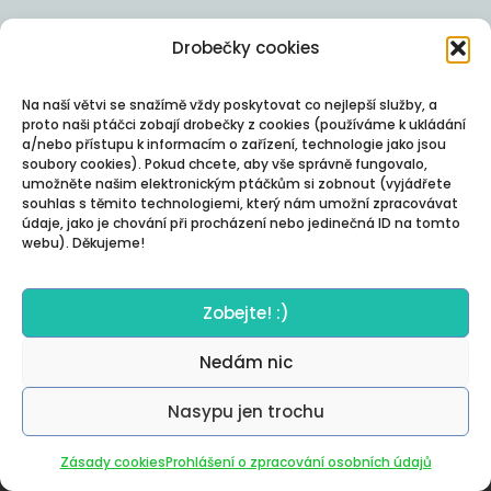
Drobečky cookies
Na naší větvi se snažímě vždy poskytovat co nejlepší služby, a
proto naši ptáčci zobají drobečky z cookies (používáme k ukládání
a/nebo přístupu k informacím o zařízení, technologie jako jsou
soubory cookies). Pokud chcete, aby vše správně fungovalo,
umožněte našim elektronickým ptáčkům si zobnout (vyjádřete
souhlas s těmito technologiemi, který nám umožní zpracovávat
údaje, jako je chování při procházení nebo jedinečná ID na tomto
webu). Děkujeme!
Zobejte! :)
Nedám nic
Nasypu jen trochu
Autor:
Posterity
Zásady cookies
Prohlášení o zpracování osobních údajů