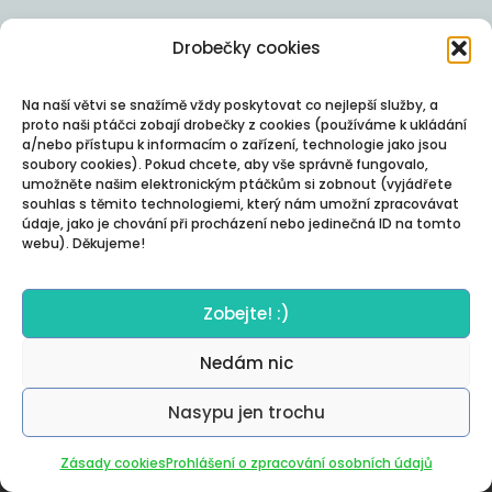
Drobečky cookies
Na naší větvi se snažímě vždy poskytovat co nejlepší služby, a
proto naši ptáčci zobají drobečky z cookies (používáme k ukládání
a/nebo přístupu k informacím o zařízení, technologie jako jsou
soubory cookies). Pokud chcete, aby vše správně fungovalo,
umožněte našim elektronickým ptáčkům si zobnout (vyjádřete
souhlas s těmito technologiemi, který nám umožní zpracovávat
údaje, jako je chování při procházení nebo jedinečná ID na tomto
webu). Děkujeme!
Zobejte! :)
Nedám nic
Nasypu jen trochu
Autor:
Posterity
Zásady cookies
Prohlášení o zpracování osobních údajů