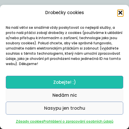
Drobečky cookies
Na naší větvi se snažímě vždy poskytovat co nejlepší služby, a
proto naši ptáčci zobají drobečky z cookies (používáme k ukládání
a/nebo přístupu k informacím o zařízení, technologie jako jsou
soubory cookies). Pokud chcete, aby vše správně fungovalo,
umožněte našim elektronickým ptáčkům si zobnout (vyjádřete
souhlas s těmito technologiemi, který nám umožní zpracovávat
údaje, jako je chování při procházení nebo jedinečná ID na tomto
webu). Děkujeme!
Zobejte! :)
Nedám nic
Nasypu jen trochu
Autor:
Posterity
Zásady cookies
Prohlášení o zpracování osobních údajů