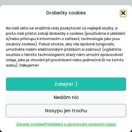
Drobečky cookies
Na naší větvi se snažímě vždy poskytovat co nejlepší služby, a
proto naši ptáčci zobají drobečky z cookies (používáme k ukládání
a/nebo přístupu k informacím o zařízení, technologie jako jsou
soubory cookies). Pokud chcete, aby vše správně fungovalo,
umožněte našim elektronickým ptáčkům si zobnout (vyjádřete
souhlas s těmito technologiemi, který nám umožní zpracovávat
údaje, jako je chování při procházení nebo jedinečná ID na tomto
webu). Děkujeme!
Zobejte! :)
Nedám nic
Nasypu jen trochu
Autor:
Posterity
Zásady cookies
Prohlášení o zpracování osobních údajů