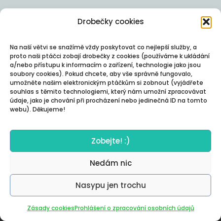
Drobečky cookies
Na naší větvi se snažímě vždy poskytovat co nejlepší služby, a
proto naši ptáčci zobají drobečky z cookies (používáme k ukládání
a/nebo přístupu k informacím o zařízení, technologie jako jsou
soubory cookies). Pokud chcete, aby vše správně fungovalo,
umožněte našim elektronickým ptáčkům si zobnout (vyjádřete
souhlas s těmito technologiemi, který nám umožní zpracovávat
údaje, jako je chování při procházení nebo jedinečná ID na tomto
webu). Děkujeme!
Zobejte! :)
Nedám nic
Nasypu jen trochu
Autor:
Posterity
Zásady cookies
Prohlášení o zpracování osobních údajů