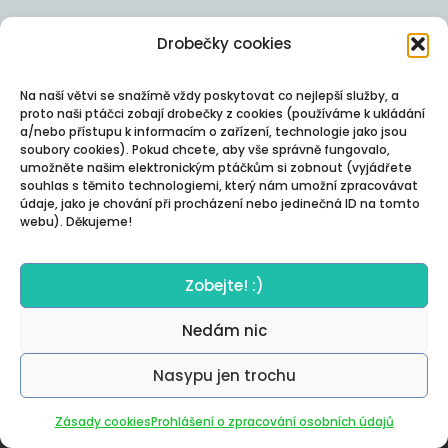
Drobečky cookies
Na naší větvi se snažímě vždy poskytovat co nejlepší služby, a
proto naši ptáčci zobají drobečky z cookies (používáme k ukládání
a/nebo přístupu k informacím o zařízení, technologie jako jsou
soubory cookies). Pokud chcete, aby vše správně fungovalo,
umožněte našim elektronickým ptáčkům si zobnout (vyjádřete
souhlas s těmito technologiemi, který nám umožní zpracovávat
údaje, jako je chování při procházení nebo jedinečná ID na tomto
webu). Děkujeme!
Zobejte! :)
Nedám nic
Nasypu jen trochu
Autor:
Posterity
Zásady cookies
Prohlášení o zpracování osobních údajů