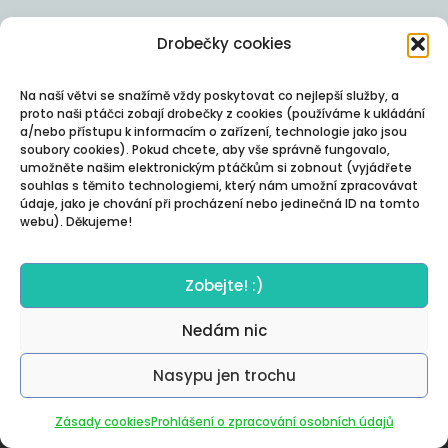
Drobečky cookies
Na naší větvi se snažímě vždy poskytovat co nejlepší služby, a
proto naši ptáčci zobají drobečky z cookies (používáme k ukládání
a/nebo přístupu k informacím o zařízení, technologie jako jsou
soubory cookies). Pokud chcete, aby vše správně fungovalo,
umožněte našim elektronickým ptáčkům si zobnout (vyjádřete
souhlas s těmito technologiemi, který nám umožní zpracovávat
údaje, jako je chování při procházení nebo jedinečná ID na tomto
webu). Děkujeme!
Zobejte! :)
Nedám nic
Nasypu jen trochu
Autor:
Posterity
Zásady cookies
Prohlášení o zpracování osobních údajů