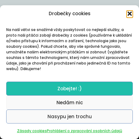
Drobečky cookies
Na naší větvi se snažímě vždy poskytovat co nejlepší služby, a
proto naši ptáčci zobají drobečky z cookies (používáme k ukládání
a/nebo přístupu k informacím o zařízení, technologie jako jsou
soubory cookies). Pokud chcete, aby vše správně fungovalo,
umožněte našim elektronickým ptáčkům si zobnout (vyjádřete
souhlas s těmito technologiemi, který nám umožní zpracovávat
údaje, jako je chování při procházení nebo jedinečná ID na tomto
webu). Děkujeme!
Zobejte! :)
Nedám nic
Nasypu jen trochu
Autor:
Posterity
Zásady cookies
Prohlášení o zpracování osobních údajů