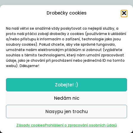
Drobečky cookies
Na naší větvi se snažímě vždy poskytovat co nejlepší služby, a
proto naši ptáčci zobají drobečky z cookies (používáme k ukládání
a/nebo přístupu k informacím o zařízení, technologie jako jsou
soubory cookies). Pokud chcete, aby vše správně fungovalo,
umožněte našim elektronickým ptáčkům si zobnout (vyjádřete
souhlas s těmito technologiemi, který nám umožní zpracovávat
údaje, jako je chování při procházení nebo jedinečná ID na tomto
webu). Děkujeme!
Zobejte! :)
Nedám nic
Nasypu jen trochu
Autor:
Posterity
Zásady cookies
Prohlášení o zpracování osobních údajů