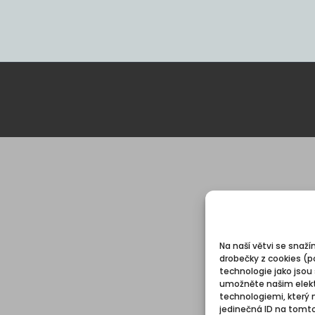
Na naší větvi se snaží
drobečky z cookies (p
technologie jako jsou
umožněte našim elekt
technologiemi, který 
jedinečná ID na tomt