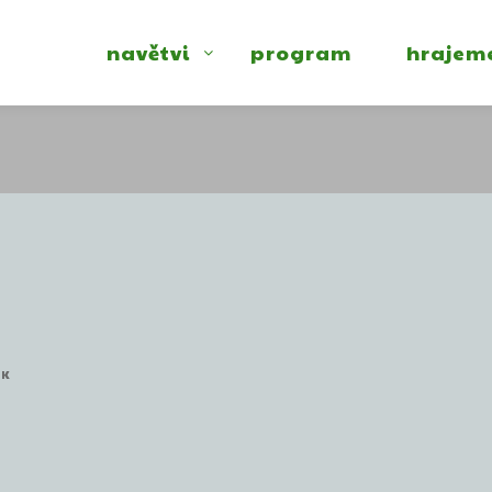
navětvi
program
hrajem
EK