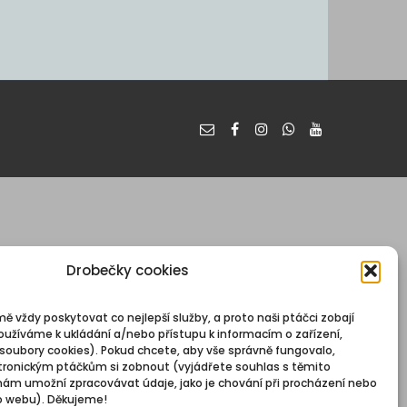
Drobečky cookies
mě vždy poskytovat co nejlepší služby, a proto naši ptáčci zobají
oužíváme k ukládání a/nebo přístupu k informacím o zařízení,
 soubory cookies). Pokud chcete, aby vše správně fungovalo,
ronickým ptáčkům si zobnout (vyjádřete souhlas s těmito
nám umožní zpracovávat údaje, jako je chování při procházení nebo
o webu). Děkujeme!