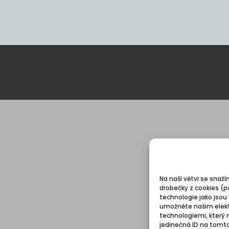
Na naší větvi se snaží
drobečky z cookies (p
technologie jako jsou
umožněte našim elekt
technologiemi, který 
jedinečná ID na tomt