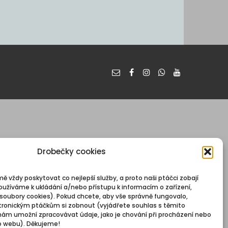
Drobečky cookies
mě vždy poskytovat co nejlepší služby, a proto naši ptáčci zobají
oužíváme k ukládání a/nebo přístupu k informacím o zařízení,
 soubory cookies). Pokud chcete, aby vše správně fungovalo,
ronickým ptáčkům si zobnout (vyjádřete souhlas s těmito
nám umožní zpracovávat údaje, jako je chování při procházení nebo
o webu). Děkujeme!