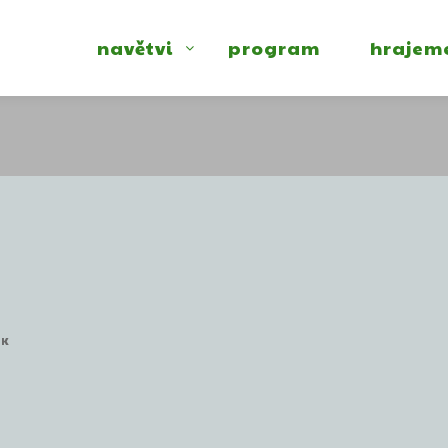
navětvi
program
hrajem
EK