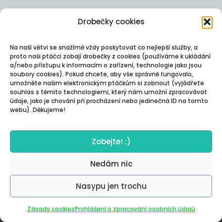
Drobečky cookies
Na naší větvi se snažímě vždy poskytovat co nejlepší služby, a
proto naši ptáčci zobají drobečky z cookies (používáme k ukládání
a/nebo přístupu k informacím o zařízení, technologie jako jsou
soubory cookies). Pokud chcete, aby vše správně fungovalo,
umožněte našim elektronickým ptáčkům si zobnout (vyjádřete
souhlas s těmito technologiemi, který nám umožní zpracovávat
údaje, jako je chování při procházení nebo jedinečná ID na tomto
webu). Děkujeme!
Zobejte! :)
Nedám nic
Nasypu jen trochu
Autor:
Posterity
Zásady cookies
Prohlášení o zpracování osobních údajů