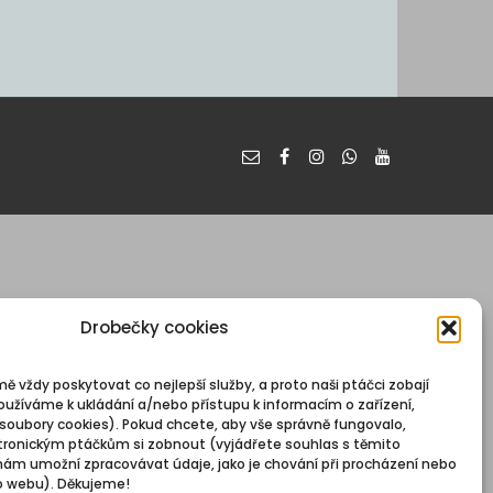
Drobečky cookies
mě vždy poskytovat co nejlepší služby, a proto naši ptáčci zobají
oužíváme k ukládání a/nebo přístupu k informacím o zařízení,
 soubory cookies). Pokud chcete, aby vše správně fungovalo,
ronickým ptáčkům si zobnout (vyjádřete souhlas s těmito
nám umožní zpracovávat údaje, jako je chování při procházení nebo
o webu). Děkujeme!