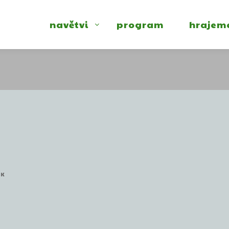
navětvi
program
hrajem
EK