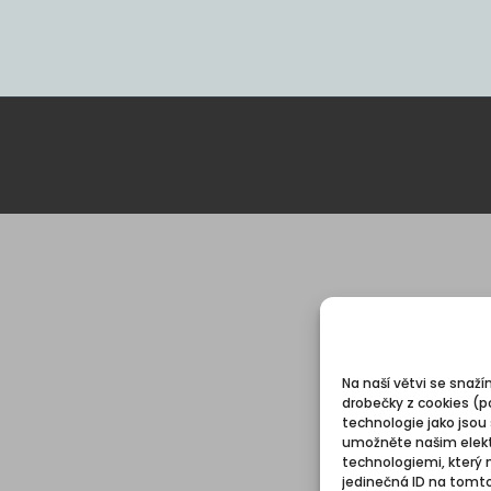
Na naší větvi se snaží
drobečky z cookies (p
technologie jako jsou
umožněte našim elekt
technologiemi, který 
jedinečná ID na tomt