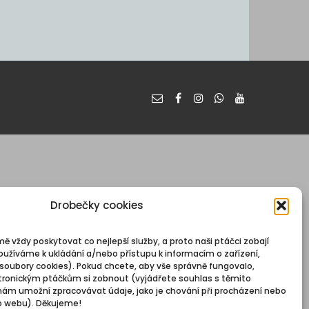
Drobečky cookies
mě vždy poskytovat co nejlepší služby, a proto naši ptáčci zobají
oužíváme k ukládání a/nebo přístupu k informacím o zařízení,
 soubory cookies). Pokud chcete, aby vše správně fungovalo,
ronickým ptáčkům si zobnout (vyjádřete souhlas s těmito
nám umožní zpracovávat údaje, jako je chování při procházení nebo
o webu). Děkujeme!