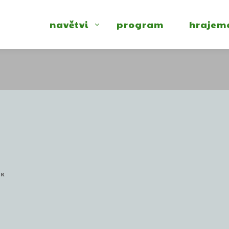
navětvi
program
hrajem
EK