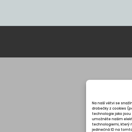
Na naší větvi se snaží
drobečky z cookies (p
technologie jako jsou
umožněte našim elekt
technologiemi, který 
jedinečná ID na tomt