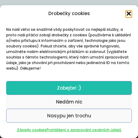
Drobečky cookies
Na naší větvi se snažímě vždy poskytovat co nejlepší služby, a
proto naši ptáčci zobají drobečky z cookies (používáme k ukládání
a/nebo přístupu k informacím o zařízení, technologie jako jsou
soubory cookies). Pokud chcete, aby vše správně fungovalo,
umožněte našim elektronickým ptáčkům si zobnout (vyjádřete
souhlas s těmito technologiemi, který nám umožní zpracovávat
údaje, jako je chování při procházení nebo jedinečná ID na tomto
webu). Děkujeme!
Zobejte! :)
Nedám nic
Nasypu jen trochu
Autor:
Posterity
Zásady cookies
Prohlášení o zpracování osobních údajů