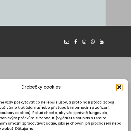
Drobečky cookies
mě vždy poskytovat co nejlepší služby, a proto naši ptáčci zobají
oužíváme k ukládání a/nebo přístupu k informacím o zařízení,
 soubory cookies). Pokud chcete, aby vše správně fungovalo,
ronickým ptáčkům si zobnout (vyjádřete souhlas s těmito
nám umožní zpracovávat údaje, jako je chování při procházení nebo
o webu). Děkujeme!