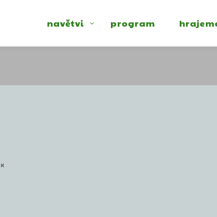
navětvi
program
hrajem
EK