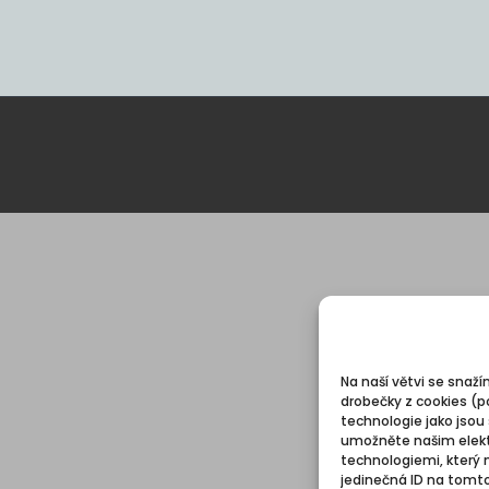
Na naší větvi se snaží
drobečky z cookies (p
technologie jako jsou
umožněte našim elekt
technologiemi, který 
jedinečná ID na tomt