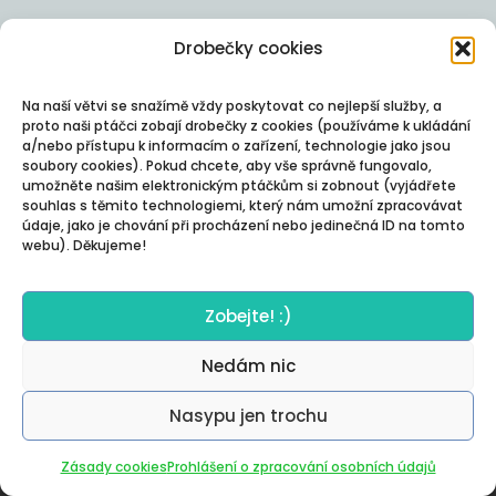
Drobečky cookies
Na naší větvi se snažímě vždy poskytovat co nejlepší služby, a
proto naši ptáčci zobají drobečky z cookies (používáme k ukládání
a/nebo přístupu k informacím o zařízení, technologie jako jsou
soubory cookies). Pokud chcete, aby vše správně fungovalo,
umožněte našim elektronickým ptáčkům si zobnout (vyjádřete
souhlas s těmito technologiemi, který nám umožní zpracovávat
údaje, jako je chování při procházení nebo jedinečná ID na tomto
webu). Děkujeme!
Zobejte! :)
Nedám nic
Nasypu jen trochu
Autor:
Posterity
Zásady cookies
Prohlášení o zpracování osobních údajů