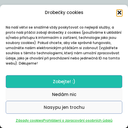
Drobečky cookies
Na naší větvi se snažímě vždy poskytovat co nejlepší služby, a
proto naši ptáčci zobají drobečky z cookies (používáme k ukládání
a/nebo přístupu k informacím o zařízení, technologie jako jsou
soubory cookies). Pokud chcete, aby vše správně fungovalo,
umožněte našim elektronickým ptáčkům si zobnout (vyjádřete
souhlas s těmito technologiemi, který nám umožní zpracovávat
údaje, jako je chování při procházení nebo jedinečná ID na tomto
webu). Děkujeme!
Zobejte! :)
Nedám nic
Nasypu jen trochu
Autor:
Posterity
Zásady cookies
Prohlášení o zpracování osobních údajů