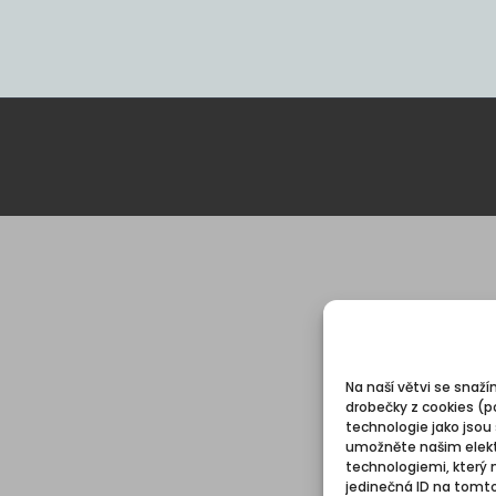
Na naší větvi se snaží
drobečky z cookies (p
technologie jako jsou
umožněte našim elekt
technologiemi, který 
jedinečná ID na tomt