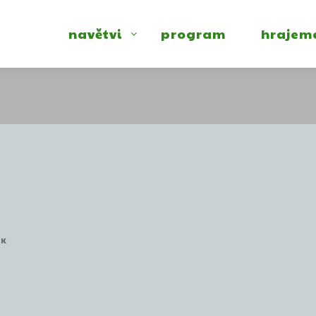
navětvi
program
hrajem
EK