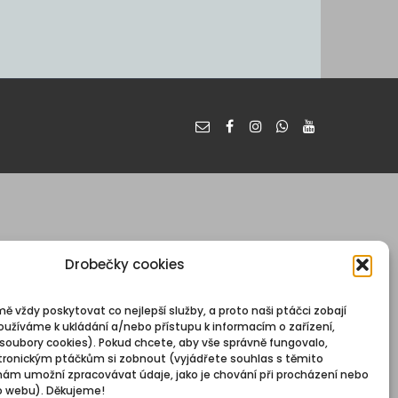
Drobečky cookies
mě vždy poskytovat co nejlepší služby, a proto naši ptáčci zobají
oužíváme k ukládání a/nebo přístupu k informacím o zařízení,
 soubory cookies). Pokud chcete, aby vše správně fungovalo,
ronickým ptáčkům si zobnout (vyjádřete souhlas s těmito
nám umožní zpracovávat údaje, jako je chování při procházení nebo
o webu). Děkujeme!